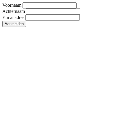
Voornaam
Achternaam
E-mailadres
Aanmelden