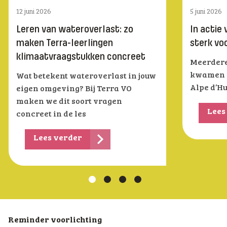
12 juni 2026
5 juni 2026
Leren van wateroverlast: zo
In actie
maken Terra-leerlingen
sterk vo
klimaatvraagstukken concreet
Meerdere 
kwamen di
Wat betekent wateroverlast in jouw
Alpe d’Hu
eigen omgeving? Bij Terra VO
maken we dit soort vragen
Lees
concreet in de les
Lees verder
Reminder voorlichting